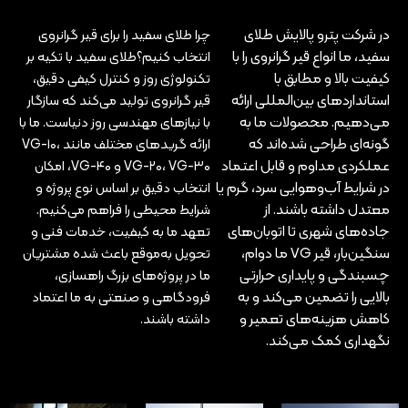
در شرکت پترو پالایش طلای
چرا طلای سفید را برای قیر گرانروی
سفید، ما انواع قیر گرانروی را با
انتخاب کنیم؟طلای سفید با تکیه بر
کیفیت بالا و مطابق با
تکنولوژی روز و کنترل کیفی دقیق،
استانداردهای بین‌المللی ارائه
قیر گرانروی تولید می‌کند که سازگار
می‌دهیم. محصولات ما به
با نیازهای مهندسی روز دنیاست. ما با
گونه‌ای طراحی شده‌اند که
ارائه گریدهای مختلف مانند VG-۱۰،
عملکردی مداوم و قابل اعتماد
VG-۲۰، VG-۳۰ و VG-۴۰، امکان
در شرایط آب‌وهوایی سرد، گرم یا
انتخاب دقیق بر اساس نوع پروژه و
معتدل داشته باشند. از
شرایط محیطی را فراهم می‌کنیم.
جاده‌های شهری تا اتوبان‌های
تعهد ما به کیفیت، خدمات فنی و
سنگین‌بار، قیر VG ما دوام،
تحویل به‌موقع باعث شده مشتریان
چسبندگی و پایداری حرارتی
ما در پروژه‌های بزرگ راهسازی،
بالایی را تضمین می‌کند و به
فرودگاهی و صنعتی به ما اعتماد
کاهش هزینه‌های تعمیر و
داشته باشند.
نگهداری کمک می‌کند.