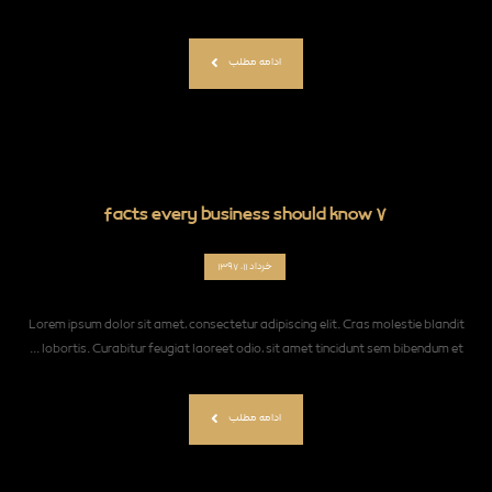
ادامه مطلب
۷ facts every business should know
خرداد ۱۱, ۱۳۹۷
Lorem ipsum dolor sit amet, consectetur adipiscing elit. Cras molestie blandit
lobortis. Curabitur feugiat laoreet odio, sit amet tincidunt sem bibendum et ...
ادامه مطلب